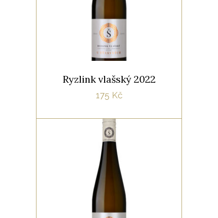
zb.cukr: 4
kys: 7,5
Ryzlink vlašský 2022
175
Kč
,
BÍLÁ
ROČNÍK 2022