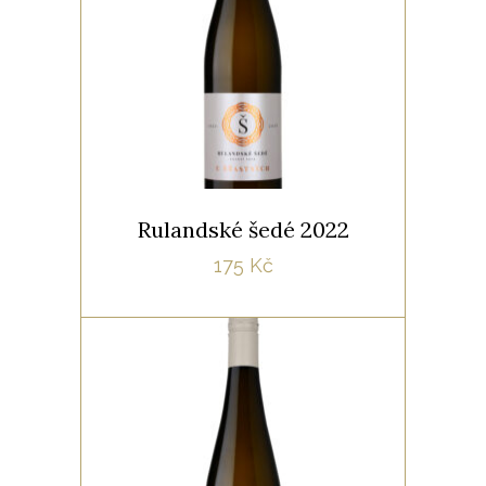
zakulacená díky krášlení na
kvasnicích a částečnému ležení
v sudech. Víno je dlouhé s
,
BÍLÁ
ROČNÍK 2022
náznakem minerality.
Rulandské šedé 2022
175
Kč
,
BÍLÁ
ROČNÍK 2022